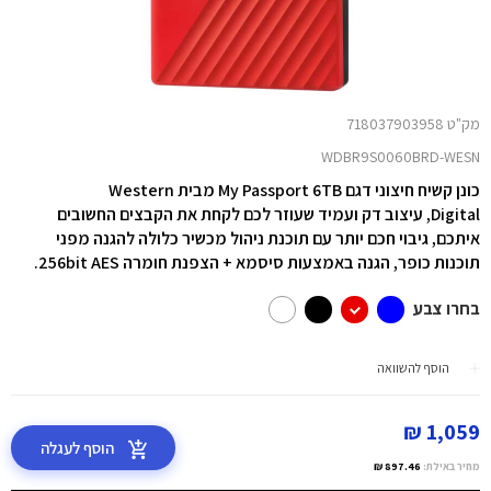
מק"ט 718037903958
WDBR9S0060BRD-WESN
כונן קשיח חיצוני דגם My Passport 6TB מבית Western
Digital, עיצוב דק ועמיד שעוזר לכם לקחת את הקבצים החשובים
איתכם, גיבוי חכם יותר עם תוכנת ניהול מכשיר כלולה להגנה מפני
תוכנות כופר, הגנה באמצעות סיסמא + הצפנת חומרה 256bit AES.
בחרו צבע
הוסף להשוואה
1,059 ₪
הוסף לעגלה
מחיר באילת:
897.46 ₪