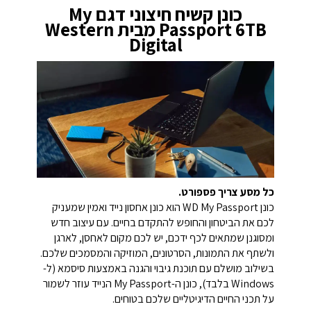
כונן קשיח חיצוני דגם My
Passport 6TB מבית Western
Digital
כל מסע צריך פספורט.
כונן WD My Passport הוא כונן אחסון נייד ואמין שמעניק
לכם את הביטחון והחופש להתקדם בחיים. עם עיצוב חדש
ומסוגנן שמתאים לכף ידכם, יש לכם מקום לאחסן, לארגן
ולשתף את התמונות, הסרטונים, המוזיקה והמסמכים שלכם.
בשילוב מושלם עם תוכנת גיבוי והגנה באמצעות סיסמא (ל-
Windows בלבד), כונן ה-My Passport הנייד עוזר לשמור
על תכני החיים הדיגיטליים שלכם בטוחים.