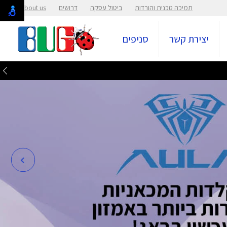
תמיכה טכנית והורדות
ביטול עסקה
דרושים
About us
יצירת קשר
סניפים