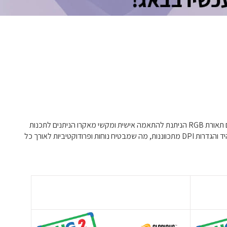
גלו את המגוון האולטימטיבי של מקלדות ועכברים למשחקים ועבודה, שפרו את הביצועים והנוחות שלכם. האוסף שלנו כולל מקלדות מכאניות מתקדמות עם תאורת RGB הניתנת להתאמה אישית ומקשי מאקרו הניתנים לתכנות
המושלמים עבור גיימרים המחפשים דיוק ומהירות. עבור אנשי מקצוע, המקלדות והעכברים הארגונומיים שלנו מציעים לחיצות שקטות, משענות לשורש כף היד והגדרות DPI מתכווננות, מה שמבטיח נוחות ופרודוקטיביות לאורך כל