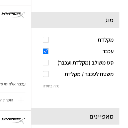
סוג
מקלדת
עכבר
סט משולב (מקלדת ועכבר)
משטח לעכבר / מקלדת
עכבר אלחוטי Pulsefire Haste 2 Pro
נקה בחירה
הוסף להש
מאפיינים