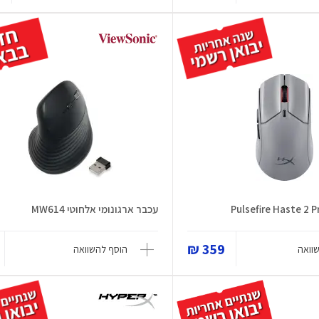
עכבר ארגונומי אלחוטי MW614
359 ₪
וואה
הוסף להשוואה