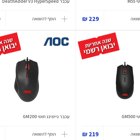
M55
עכבר DeathAdder V3 HyperSpeed
₪
229 ₪
וואה
הוסף להשוואה
GM5
עכבר גיימינג חוטי GM200
₪
219 ₪
וואה
הוסף להשוואה