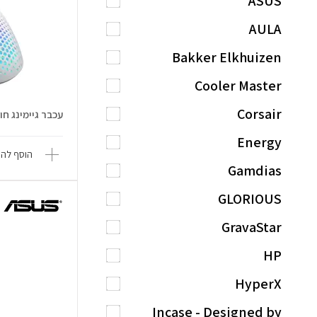
ASUS
AULA
Bakker Elkhuizen
Cooler Master
Corsair
עכבר גיימינג חוטי el IV2
Energy
הוסף להש
Gamdias
GLORIOUS
GravaStar
HP
HyperX
Incase - Designed by