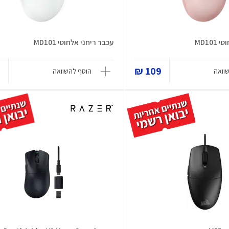
MD10
עכבר ריחני אלחוטי MD101
₪
109 ₪
וואה
הוסף להשוואה