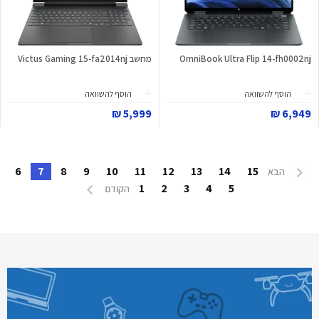
OmniBook Ultra Flip 14-fh0002nj
מחשב Victus Gaming 15-fa2014nj
הוסף להשוואה
הוסף להשוואה
5,999 ₪
6,949 ₪
6
7
8
9
10
11
12
13
14
15
הבא
1
2
3
4
5
הקודם