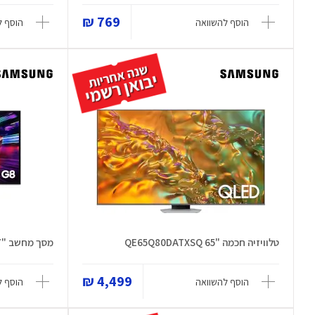
769 ₪
הוסף להשוואה
הוסף ל
טלוויזיה חכמה "65 QE65Q80DATXSQ
מסך מחשב "27 S27FG810SM
4,499 ₪
הוסף להשוואה
הוסף ל