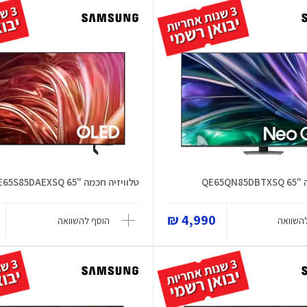
QE65Q
טלוויזיה חכמה "65 QE65S85DAEXSQ
4,990 ₪
השוואה
הוסף להשוואה