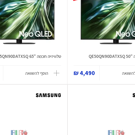
QE50Q
טלוויזיה חכמה "65 QE65QN90DATXSQ
4,490 ₪
השוואה
הוסף להשוואה