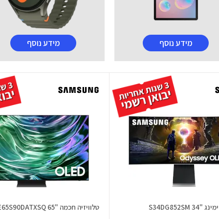
מידע נוסף
מידע נוסף
S34DG852SM
טלוויזיה חכמה "65 QE65S90DATXSQ