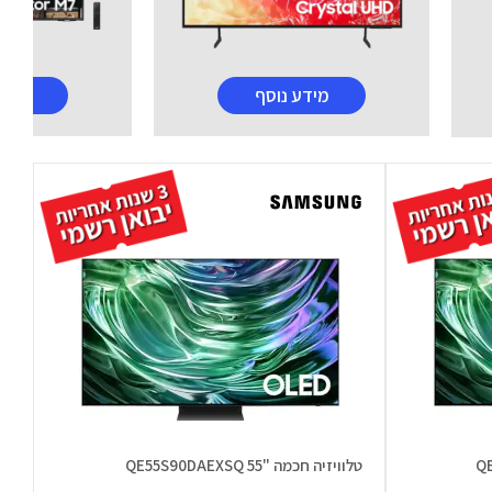
מידע נוסף
מידע
טלוויזיה חכמה "55 QE55S90DAEXSQ