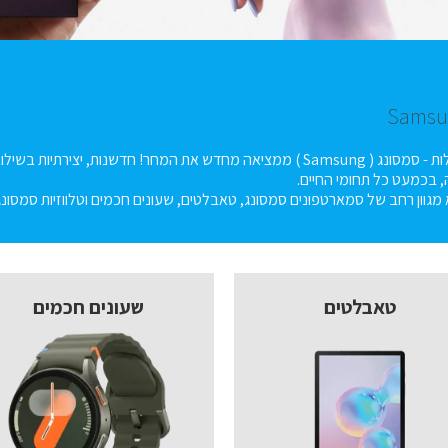
לחלומות אין גבולות - סמסונג ( Samsung ) ממציאה מחדש את המחר! חד
 בכמעט כל תחומי החיים.
 מגוון רחב של סמארטפונים סמסונג, טאבלטים, שעונים חכמים וטלווזיות סמסונג
טאבלטים
שעונים חכמים