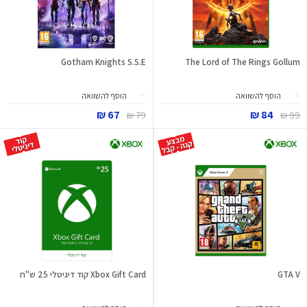
Gotham Knights S.S.E
The Lord of The Rings Gollum
הוסף להשוואה
הוסף להשוואה
67 ₪
84 ₪
79 ₪
99 ₪
GTA V
Xbox Gift Card קוד דיגיטלי 25 ש"ח