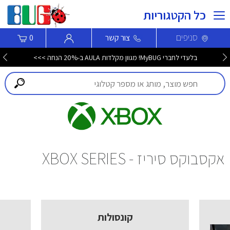
כל הקטגוריות
סניפים
צור קשר
0
בלעדי לחברי MyBUG! מגוון מקלדות AULA ב-20% הנחה >>>
אקסבוקס סיריז - XBOX SERIES
קונסולות