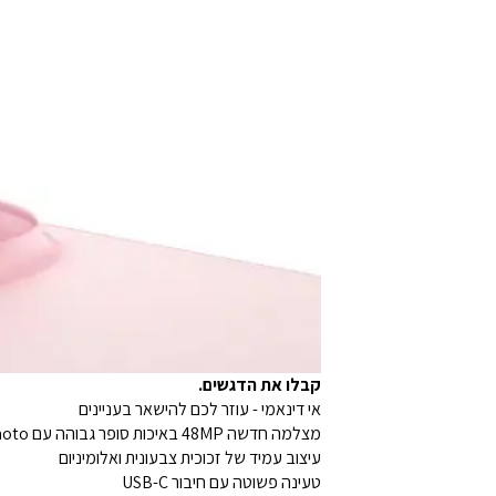
קבלו את הדגשים.
אי דינאמי - עוזר לכם להישאר בעניינים
מצלמה חדשה 48MP באיכות סופר גבוהה עם 2xTelephoto
עיצוב עמיד של זכוכית צבעונית ואלומיניום
טעינה פשוטה עם חיבור USB-C