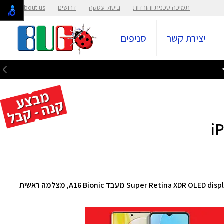
תמיכה טכנית והורדות
ביטול עסקה
דרושים
About us
יצירת קשר
סניפים
סמארטפון iPhone 15 מבית Apple, עם מסך 6.1″ Super Retina XDR OLED display מעבד A16 Bionic, מצלמה ראשית