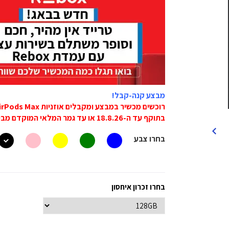
מבצע קנה-קבל!
רוכשים מכשיר במבצע ומקבלים אוזניות Apple AirPods Max ב1249 ש"ח במקום 1889 ש"ח.
בתוקף עד ה-18.8.26 או עד גמר המלאי המוקדם מביניהם!
בחרו צבע
בחרו זכרון איחסון