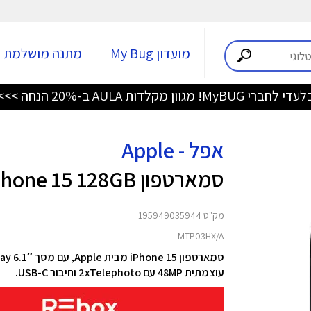
מועדון My Bug
מתנה מושלמת
די לחברי MyBUG! מגוון מקלדות AULA ב-20% הנחה >>>
אפל - Apple
סמארטפון iPhone 15 128GB
מק"ט 195949035944
MTP03HX/A
עוצמתית 48MP עם 2xTelephoto וחיבור USB-C.