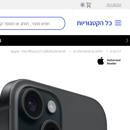
התחברות
0
כל הקטגוריות
בלע
דף הבית
>
טלפונים וסמארטפונים
>
סמארטפון iPhone 15 128GB אפל - Apple