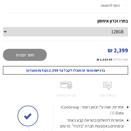
הוסף להשוואה
בחרו זכרון איחסון
2,399 ₪
חסר זמנית
מחיר באילת:
2,033.05 ₪
ברכישת מוצר זה תוכלו לקבל עד 2,399 נקודות מועדון!
יבואן רשמי
קנייה בטוחה
אחריות: שנה ע"י יבואן רשמי : iConGroup
/ C-Data
אפשרות לתשלום בהוראת קבע באתר
ובסניפים באמצעות חברת "בלנדר". פרטים