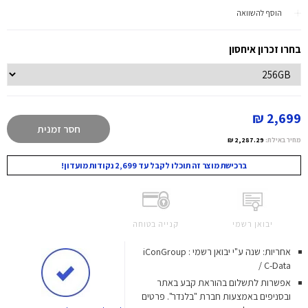
הוסף להשוואה
בחרו זכרון איחסון
2,699 ₪
חסר זמנית
מחיר באילת:
2,287.29 ₪
ברכישת מוצר זה תוכלו לקבל עד 2,699 נקודות מועדון!
יבואן רשמי
קנייה בטוחה
אחריות: שנה ע"י יבואן רשמי : iConGroup
/ C-Data
אפשרות לתשלום בהוראת קבע באתר
ובסניפים באמצעות חברת "בלנדר". פרטים