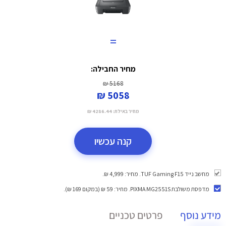
=
מחיר החבילה:
5168 ₪
5058 ₪
מחיר באילת:
4286.44 ₪
קנה עכשיו
מחשב נייד TUF Gaming F15. מחיר: 4,999 ₪.
מדפסת משולבת PIXMA MG2551S
. מחיר: 59 ₪ (במקום 169 ₪).
מידע נוסף
פרטים טכניים