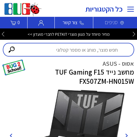
כל הקטגוריות
סניפים
צור קשר
0
מחיר מיוחד על מגוון מוצרי PETKIT לחברי מועדון >>
אסוס - ASUS
מחשב נייד TUF Gaming F15
FX507ZM-HN015W