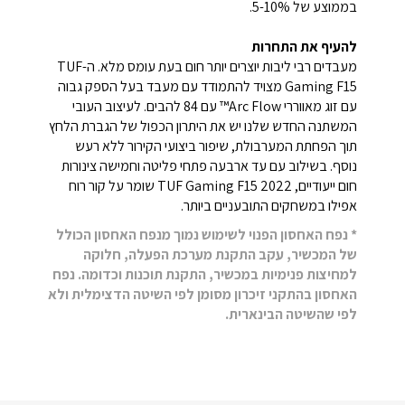
בממוצע של 5-10%.
להעיף את התחרות
מעבדים רבי ליבות יוצרים יותר חום בעת עומס מלא. ה-TUF
Gaming F15 מצויד להתמודד עם מעבד בעל הספק גבוה
עם זוג מאווררי Arc Flow™ עם 84 להבים. לעיצוב העובי
המשתנה החדש שלנו יש את היתרון הכפול של הגברת הלחץ
תוך הפחתת המערבולת, שיפור ביצועי הקירור ללא רעש
נוסף. בשילוב עם עד ארבעה פתחי פליטה וחמישה צינורות
חום ייעודיים, TUF Gaming F15 2022 שומר על קור רוח
אפילו במשחקים התובעניים ביותר.
* נפח האחסון הפנוי לשימוש נמוך מנפח האחסון הכולל
של המכשיר, עקב התקנת מערכת הפעלה, חלוקה
למחיצות פנימיות במכשיר, התקנת תוכנות וכדומה. נפח
האחסון בהתקני זיכרון מסומן לפי השיטה הדצימלית ולא
לפי שהשיטה הבינארית.