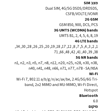
מצב SIM
Dual SIM, 4G/5G DSDS/DRDSDS,
CSFB/VOLTE/VONR
2G GSM
GSM 850, 900, DCS, PCS
3G UMTS (WCDMA) bands
UMTS B1, 2, 4, 5, 6, 8, 19
4G LTE bands
1, 2, 3, 4, 5, 7, 8, 12, 17, 18, 19, 20, 25, 26, 28, 30, 34,
38, 39, 40, 41, 42, 48, 66, 71
5G NR bands
n1, n2, n3, n5, n7, n8, n12, n20, n25, n28, n30, n38,
n40, n41, n48, n66, n71, n77, n78 - SA/NSA
Wi-Fi
Wi-Fi 7, 802.11 a/b/g/n/ac/ax/be, 2.4G/5G/6G Tri-
band, 2x2 MIMO and MU-MIMO, Wi-Fi Direct,
Hotspot
Bluetooth
6.0
מיקום