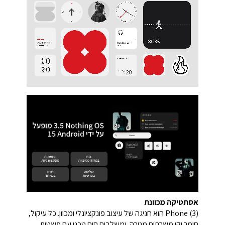
אסתטיקה מכוונת
Phone (3) הוא חגיגה של עיצוב פונקציונלי ומכוון. כל עיקול,
חומר וקו משרתים מטרה, ומשלבים חום טכני עם פשטות