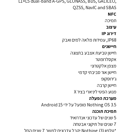
L1+L5 dual-band A-GPS, GLONASS, BDS, GALILEO,
QZSS, NavIC and SBAS
NFC
תמיכה
עיצוב
דירוג IP
IP68, עמידות מלאה למים ואבק
חיישנים
חיישן טביעת אצבע בתצוגה
אקסלרומטר
מצפן אלקטרוני
חיישן אור סביבתי קדמי
ג'ירוסקופ
חיישן קרבה
מנוע הפטי ליניארי בציר X
מערכת הפעלה
Nothing OS 3.5 מופעל על ידי Android 15
תמיכת תוכנה
5 שנים של עדכוני אנדרואיד
7 שנים של תיקוני אבטחה
*טלפון Nothing (3) יקבל עדכונים למשך 7 שנים החל