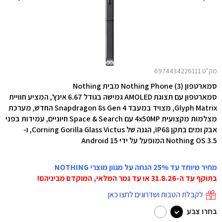
מק"ט 6974434226111
סמארטפון Nothing Phone (3) מבית Nothing
סמארטפון עם תצוגת AMOLED גמישה בגודל 6.67 אינץ', המציע חוויית
Glyph Matrix, מצויד במעבד Snapdragon 8s Gen 4 החדש, מערכת
מצלמות מקצועית 4x50MP עם Space & Search חיוניים, עמידות בפני
אבק ומים בתקן IP68, הגנה של Corning Gorilla Glass Victus, ו-
Nothing OS 3.5 המופעל על ידי Android 15
מחיר מיוחד עד 25% הנחה על מגוון מוצרי NOTHING
בתוקף עד ה-31.8.26 או עד גמר המלאי, המוקדם מביניהם!
לקבלת הטבות ושדרוגים לחצו כאן
בחרו צבע