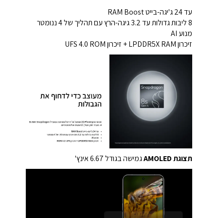
עד 24 ג'יגה-בייט RAM Boost
8 ליבות גדולות עד 3.2 גיגה-הרץ עם תהליך של 4 ננומטר
מנוע AI
זיכרון LPDDR5X RAM + זיכרון UFS 4.0 ROM
תצוגת AMOLED
גמישה בגודל 6.67 אינץ'