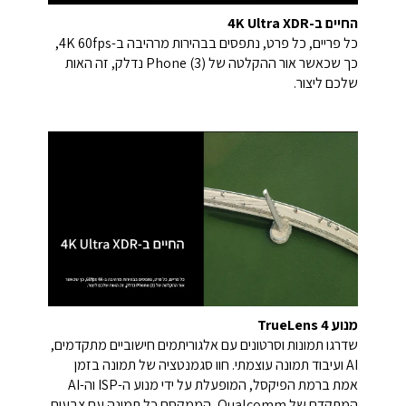
החיים ב-4K Ultra XDR
כל פריים, כל פרט, נתפסים בבהירות מרהיבה ב-4K 60fps,
כך שכאשר אור ההקלטה של Phone (3) נדלק, זה האות
שלכם ליצור.
מנוע TrueLens 4
שדרגו תמונות וסרטונים עם אלגוריתמים חישוביים מתקדמים,
AI ועיבוד תמונה עוצמתי. חוו סגמנטציה של תמונה בזמן
אמת ברמת הפיקסל, המופעלת על ידי מנוע ה-ISP וה-AI
המתקדם של Qualcomm, הממקסם כל תמונה עם צבעים