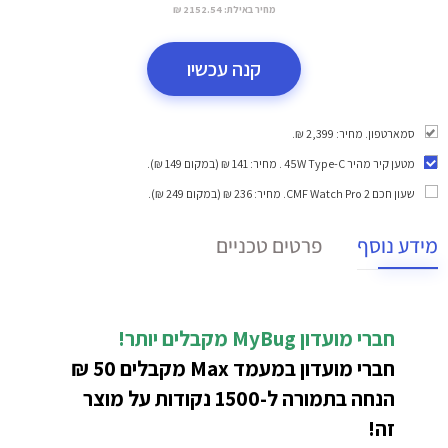
מחיר באילת:
2152.54 ₪
קנה עכשיו
סמארטפון. מחיר: 2,399 ₪.
מטען קיר מהיר 45W Type-C
. מחיר: 141 ₪ (במקום 149 ₪).
שעון חכם CMF Watch Pro 2
. מחיר: 236 ₪ (במקום 249 ₪).
מידע נוסף
פרטים טכניים
חברי מועדון MyBug
מקבלים יותר!
חברי מועדון במעמד Max מקבלים 50 ₪
הנחה בתמורה ל-1500 נקודות על מוצר
זה!