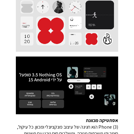
אסתטיקה מכוונת
Phone (3) הוא חגיגה של עיצוב פונקציונלי ומכוון. כל עיקול,
חומר וקו משרתים מטרה, ומשלבים חום טכני עם פשטות