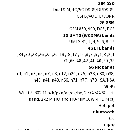
מצב SIM
Dual SIM, 4G/5G DSDS/DRDSDS,
CSFB/VOLTE/VONR
2G GSM
GSM 850, 900, DCS, PCS
3G UMTS (WCDMA) bands
UMTS B1, 2, 4, 5, 6, 8, 19
4G LTE bands
1, 2, 3, 4, 5, 7, 8, 12, 17, 18, 19, 20, 25, 26, 28, 30, 34,
38, 39, 40, 41, 42, 48, 66, 71
5G NR bands
n1, n2, n3, n5, n7, n8, n12, n20, n25, n28, n30, n38,
n40, n41, n48, n66, n71, n77, n78 - SA/NSA
Wi-Fi
Wi-Fi 7, 802.11 a/b/g/n/ac/ax/be, 2.4G/5G/6G Tri-
band, 2x2 MIMO and MU-MIMO, Wi-Fi Direct,
Hotspot
Bluetooth
6.0
מיקום