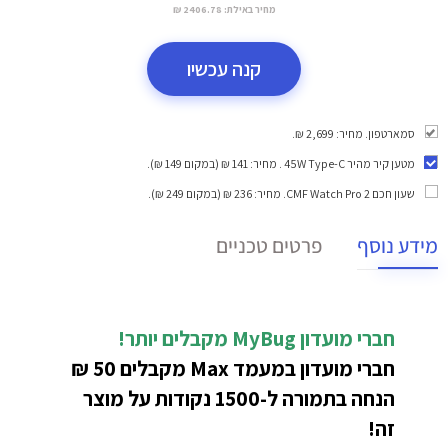
מחיר באילת:
2406.78 ₪
קנה עכשיו
סמארטפון. מחיר: 2,699 ₪.
מטען קיר מהיר 45W Type-C
. מחיר: 141 ₪ (במקום 149 ₪).
שעון חכם CMF Watch Pro 2
. מחיר: 236 ₪ (במקום 249 ₪).
מידע נוסף
פרטים טכניים
חברי מועדון MyBug
מקבלים יותר!
חברי מועדון במעמד Max מקבלים 50 ₪
הנחה בתמורה ל-1500 נקודות על מוצר
זה!