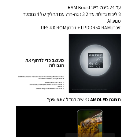
עד 24 ג'יגה-בייט RAM Boost
8 ליבות גדולות עד 3.2 גיגה-הרץ עם תהליך של 4 ננומטר
מנוע AI
זיכרון LPDDR5X RAM + זיכרון UFS 4.0 ROM
תצוגת AMOLED
גמישה בגודל 6.67 אינץ'