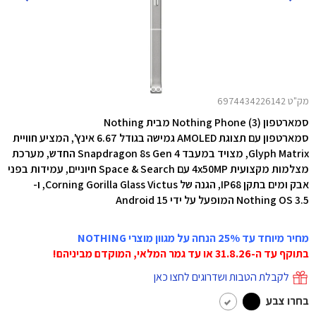
מק"ט 6974434226142
סמארטפון Nothing Phone (3) מבית Nothing
סמארטפון עם תצוגת AMOLED גמישה בגודל 6.67 אינץ', המציע חוויית
Glyph Matrix, מצויד במעבד Snapdragon 8s Gen 4 החדש, מערכת
מצלמות מקצועית 4x50MP עם Space & Search חיוניים, עמידות בפני
אבק ומים בתקן IP68, הגנה של Corning Gorilla Glass Victus, ו-
Nothing OS 3.5 המופעל על ידי Android 15
מחיר מיוחד עד 25% הנחה על מגוון מוצרי NOTHING
בתוקף עד ה-31.8.26 או עד גמר המלאי, המוקדם מביניהם!
לקבלת הטבות ושדרוגים לחצו כאן
בחרו צבע