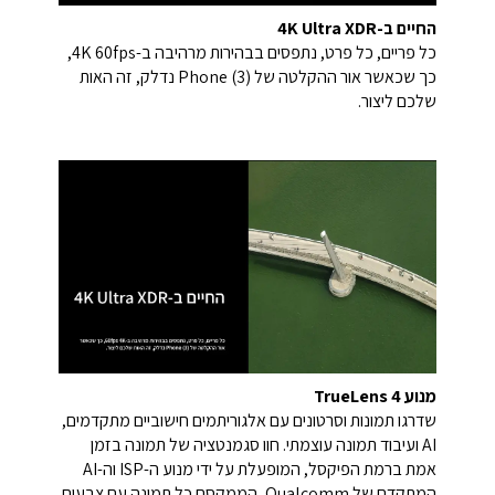
החיים ב-4K Ultra XDR
כל פריים, כל פרט, נתפסים בבהירות מרהיבה ב-4K 60fps,
כך שכאשר אור ההקלטה של Phone (3) נדלק, זה האות
שלכם ליצור.
מנוע TrueLens 4
שדרגו תמונות וסרטונים עם אלגוריתמים חישוביים מתקדמים,
AI ועיבוד תמונה עוצמתי. חוו סגמנטציה של תמונה בזמן
אמת ברמת הפיקסל, המופעלת על ידי מנוע ה-ISP וה-AI
המתקדם של Qualcomm, הממקסם כל תמונה עם צבעים