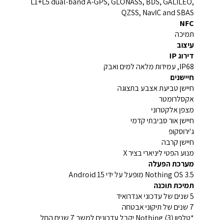
L1+L5 dual-band A-GPS, GLONASS, BDS, GALILEO,
QZSS, NavIC and SBAS
NFC
תמיכה
עיצוב
דירוג IP
IP68, עמידות מלאה למים ואבק
חיישנים
חיישן טביעת אצבע בתצוגה
אקסלרומטר
מצפן אלקטרוני
חיישן אור סביבתי קדמי
ג'ירוסקופ
חיישן קרבה
מנוע הפטי ליניארי בציר X
מערכת הפעלה
Nothing OS 3.5 מופעל על ידי Android 15
תמיכת תוכנה
5 שנים של עדכוני אנדרואיד
7 שנים של תיקוני אבטחה
*טלפון Nothing (3) יקבל עדכונים למשך 7 שנים החל