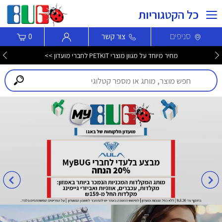
כל הקטגוריות
סניפים
צור קשר
0
מחיר מיוחד על מגוון מוצרי PETKIT לחברי מועדון >>