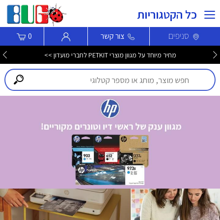
כל הקטגוריות
סניפים
צור קשר
0
מחיר מיוחד על מגוון מוצרי PETKIT לחברי מועדון >>