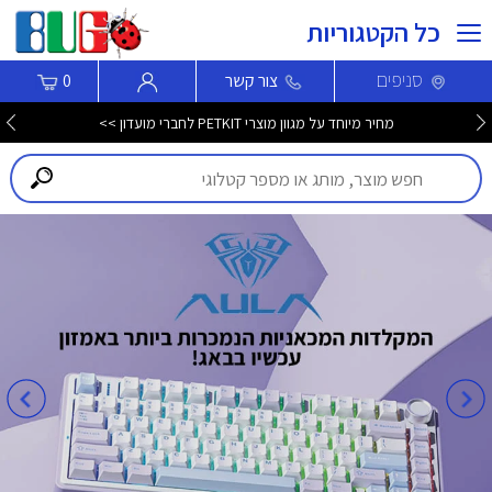
כל הקטגוריות
סניפים
צור קשר
0
מחיר מיוחד על מגוון מוצרי PETKIT לחברי מועדון >>