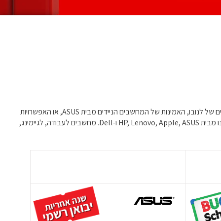
גלו עולם של חדשנות טכנולוגית עם מגוון המחשבים הניידים שלנו. בין אם אתם נמשכים אל האלגנטיות המהודרת של העיצוב של אפל, הביצועים המתקדמים של לנובו, האמינות של המחשבים הניידים מבית ASUS, או האפשרויות
הרב-תכליתיות של Dell, המגוון שלנו יענה על כל העדפה שלכם. חקרו את הטכנולוגיות הכי עדכניות בתחום המחשבים הניידים, עם המותגים המובילים שלנו מבית HP, Lenovo, Apple, ASUS ו-Dell. מחשבים לעבודה, לגיימינג,