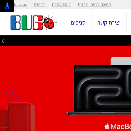
תמיכה טכנית והורדות
ביטול עסקה
דרושים
About us
יצירת קשר
סניפים