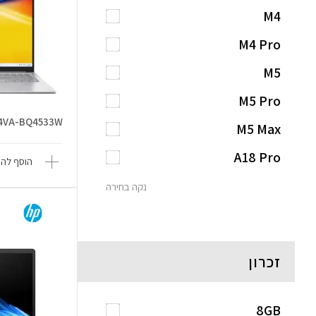
M4
M4 Pro
M5
M5 Pro
04VA-BQ4533W
M5 Max
A18 Pro
הוסף להש
נקה בחירה
זכרון
8GB