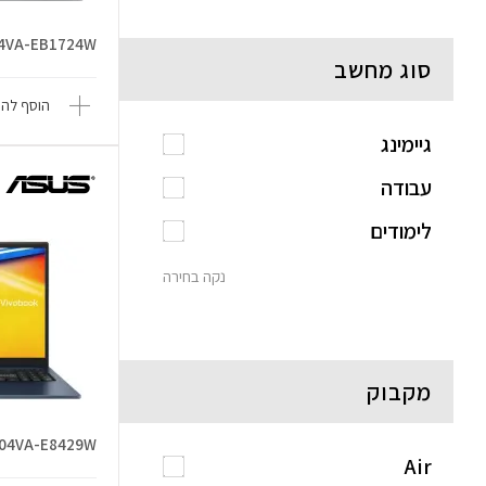
04VA-EB1724W
סוג מחשב
הוסף להש
גיימינג
עבודה
לימודים
נקה בחירה
מקבוק
504VA-E8429W
Air