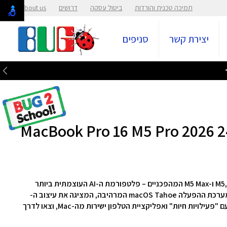
תמיכה טכנית והורדות
ביטול עסקה
דרושים
About us
יצירת קשר
סניפים
ה-MacBook Pro החדש כאן, מצויד בשבבי ה-M5, M5 Pro ו-M5 Max המהפכניים – פלטפורמת ה-AI העוצמתית ביותר
שנוצרה, עם חיי סוללה חסרי תקדים של עד 24 שעות ומערכת ההפעלה macOS Tahoe המרהיבה, המציגה את עיצוב ה-
Liquid Glass ו-Spotlight מחודש. הישארו מחוברים עם "פעילויות חיות" ואפליקציית הטלפון ישירות מה-Mac, וצאו לדרך