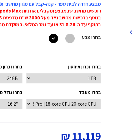
מבצע חזרה לבית ספר - קנה-קבל עם מגוון מחשבי Apple
רוכשים מחשב שבמבצע ומקבלים אוזניות Airpods Max ב-999 ש"ח בלבד.
בנוסף ברכישת מחשב נייד מעל 3000 ש"ח מדפסת Canon MG2551S ב-59 ש"ח.
בתוקף עד ה-31.8.26 או עד גמר המלאי, המוקדם מביניהם!
בחרו צבע
בחרו זכרון איחסון
בחרו זכרון פ
בחרו מעבד
בחרו גודל מ
11,119 ₪