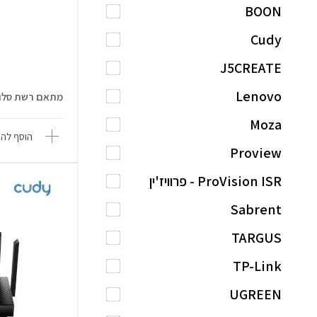
BOON
Cudy
J5CREATE
Lenovo
מתאם רשת סלולרי  4GPRO-W
Moza
הוסף להש
Proview
ProVision ISR - פרוויז'ין
Sabrent
TARGUS
TP-Link
UGREEN