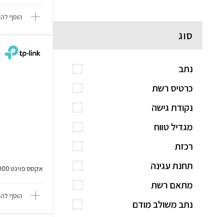
הוסף להש
סוג
נתב
כרטיס רשת
נקודת גישה
מגדיל טווח
רכזת
תחנת עגינה
אקסס פוינט RE705X AX3000
מתאם רשת
הוסף להש
נתב משולב מודם