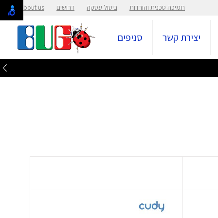
תמיכה טכנית והורדות
ביטול עסקה
דרושים
About us
יצירת קשר
סניפים