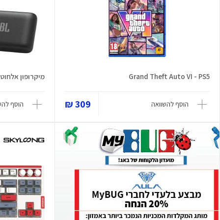
Grand Theft Auto VI - PS5
מיקרופון אלחוטי sySing Mic Mini
309 ₪
הוסף להשוואה
הוסף להש