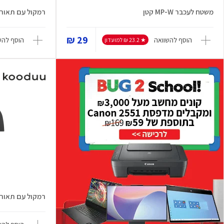
משטח לעכבר MP-W קטן
רמקול עם תאורה e-up Play 2.0
29 ₪
הוסף להשוואה
הוסף להש
★ 23.2 ₪ למועדון
רמקול עם תאורה nsa Play