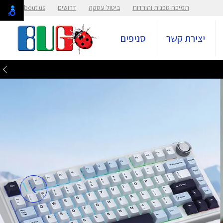
תמיכה טכנית והורדות
ביטול עסקה
דרושים
About us
יצירת קשר
סניפים