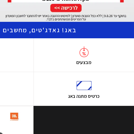
באג! גאדג'טים, מחשבים ו
מבצעים
כרטיס מתנה באג