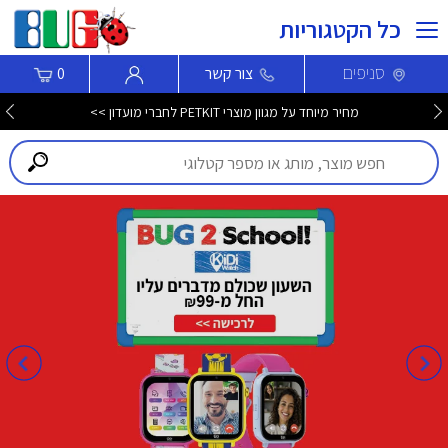
כל הקטגוריות
סניפים
צור קשר
0
מחיר מיוחד על מגוון מוצרי PETKIT לחברי מועדון >>