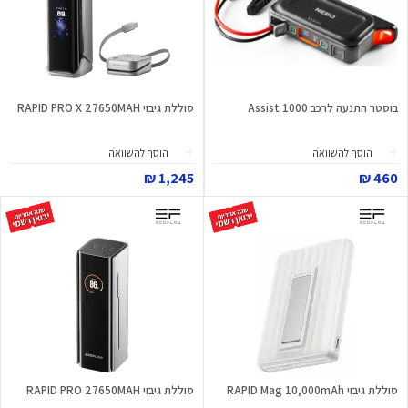
בוסטר התנעה לרכב Assist 1000
סוללת גיבוי RAPID PRO X 27650MAH
הוסף להשוואה
הוסף להשוואה
1,245 ₪
460 ₪
סוללת גיבוי RAPID Mag 10,000mAh
סוללת גיבוי RAPID PRO 27650MAH