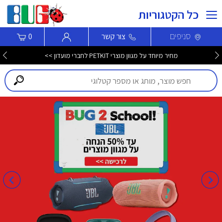
כל הקטגוריות
סניפים
צור קשר
0
מחיר מיוחד על מגוון מוצרי PETKIT לחברי מועדון >>